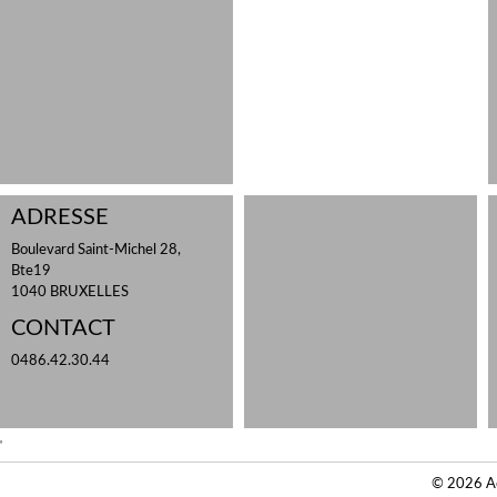
ADRESSE
Boulevard Saint-Michel 28,
Bte19
1040 BRUXELLES
CONTACT
0486.42.30.44
'
© 2026 Act